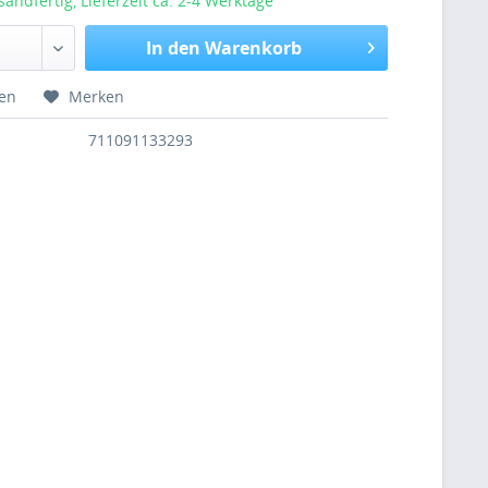
sandfertig, Lieferzeit ca. 2-4 Werktage
In den Warenkorb
hen
Merken
711091133293