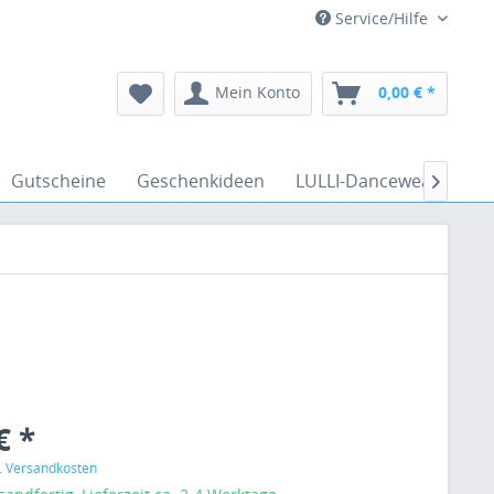
Service/Hilfe
Mein Konto
0,00 € *
Gutscheine
Geschenkideen
LULLI-Dancewear
Ve

€ *
l. Versandkosten