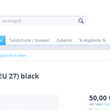
he
Tanzschuhe / Sneaker
Zubehör
% Angebote %
 Jazzschuh black
(EU 27) black
50,00 
inkl. MwSt.
zzg