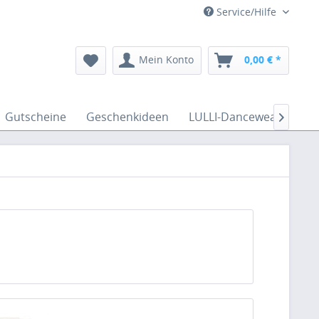
Service/Hilfe
Mein Konto
0,00 € *
Gutscheine
Geschenkideen
LULLI-Dancewear
Ve
