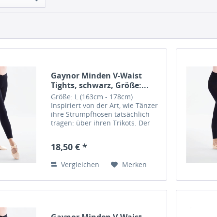
Gaynor Minden V-Waist
Tights, schwarz, Größe:...
Größe: L (163cm - 178cm)
Inspiriert von der Art, wie Tänzer
ihre Strumpfhosen tatsächlich
tragen: über ihren Trikots. Der
überkreuzte, weich gestrickte
Bund sitzt auf den Hüften und
18,50 € *
reicht bis unter den Bauchnabel.
Aus weichem und...
Vergleichen
Merken
Gaynor Minden V-Waist