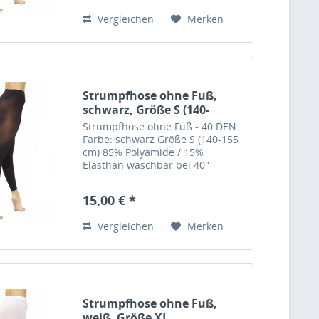
Vergleichen
Merken
Strumpfhose ohne Fuß,
schwarz, Größe S (140-
155cm)
Strumpfhose ohne Fuß - 40 DEN
Farbe: schwarz Größe S (140-155
cm) 85% Polyamide / 15%
Elasthan waschbar bei 40°
Hersteller: Pridance, Italy
15,00 € *
Vergleichen
Merken
Strumpfhose ohne Fuß,
weiß, Größe XL