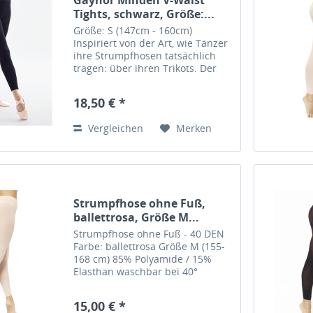
Tights, schwarz, Größe:...
Größe: S (147cm - 160cm)
Inspiriert von der Art, wie Tänzer
ihre Strumpfhosen tatsächlich
tragen: über ihren Trikots. Der
überkreuzte, weich gestrickte
Bund sitzt auf den Hüften und
18,50 € *
reicht bis unter den Bauchnabel.
Aus weichem und...
Vergleichen
Merken
Strumpfhose ohne Fuß,
ballettrosa, Größe M...
Strumpfhose ohne Fuß - 40 DEN
Farbe: ballettrosa Größe M (155-
168 cm) 85% Polyamide / 15%
Elasthan waschbar bei 40°
Hersteller: Pridance, Italy
15,00 € *