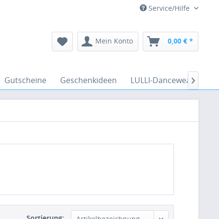
Service/Hilfe
Mein Konto
0,00 € *
Gutscheine
Geschenkideen
LULLI-Dancewear
Ve

Sortierung:
Artikelbezeichnung