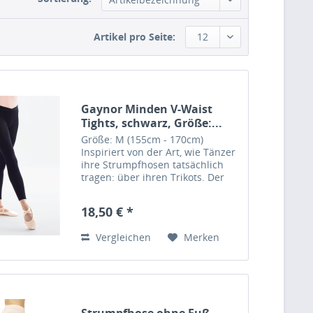
Artikel pro Seite:
12
Gaynor Minden V-Waist
Tights, schwarz, Größe:...
Größe: M (155cm - 170cm)
Inspiriert von der Art, wie Tänzer
ihre Strumpfhosen tatsächlich
tragen: über ihren Trikots. Der
überkreuzte, weich gestrickte
Bund sitzt auf den Hüften und
18,50 € *
reicht bis unter den Bauchnabel.
Aus weichem und...
Vergleichen
Merken
Strumpfhose ohne Fuß,