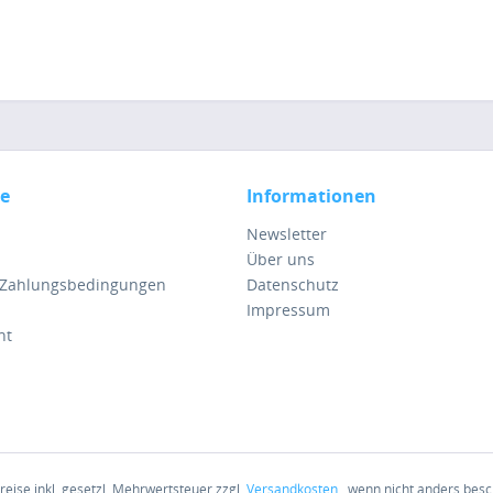
ce
Informationen
Newsletter
Über uns
 Zahlungsbedingungen
Datenschutz
Impressum
ht
Preise inkl. gesetzl. Mehrwertsteuer zzgl.
Versandkosten
, wenn nicht anders bes