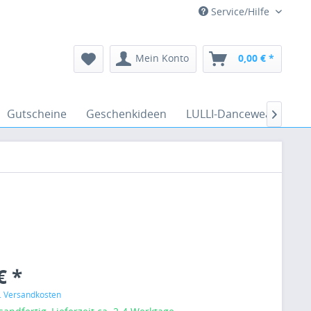
Service/Hilfe
Mein Konto
0,00 € *
Gutscheine
Geschenkideen
LULLI-Dancewear
Ve

€ *
l. Versandkosten