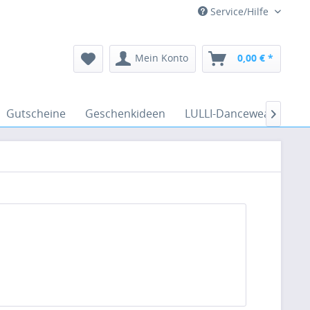
Service/Hilfe
Mein Konto
0,00 € *
Gutscheine
Geschenkideen
LULLI-Dancewear
Ve
