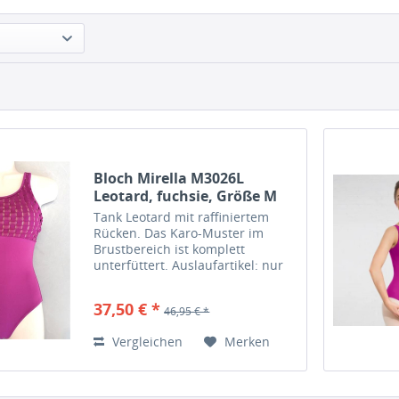
Bloch Mirella M3026L
Leotard, fuchsie, Größe M
Tank Leotard mit raffiniertem
Rücken. Das Karo-Muster im
Brustbereich ist komplett
unterfüttert. Auslaufartikel: nur
in Größe "M" Material: 90%
Nylon, 10% Elastan Hersteller:
37,50 € *
46,95 € *
Mirelladance.com
Vergleichen
Merken