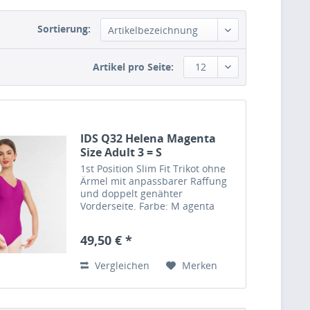
Sortierung:
Artikelbezeichnung
Artikel pro Seite:
12
IDS Q32 Helena Magenta
Size Adult 3 = S
1st Position Slim Fit Trikot ohne
Ärmel mit anpassbarer Raffung
und doppelt genähter
Vorderseite. Farbe: M agenta
Größe: Adult 3 = S Material: 80%
Mattes Nylon / 20% Elasthan
49,50 € *
Vergleichen
Merken