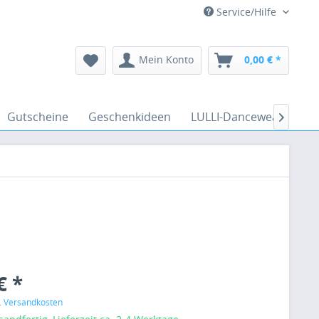
Service/Hilfe
Mein Konto
0,00 € *
Gutscheine
Geschenkideen
LULLI-Dancewear
Ve

€ *
l. Versandkosten