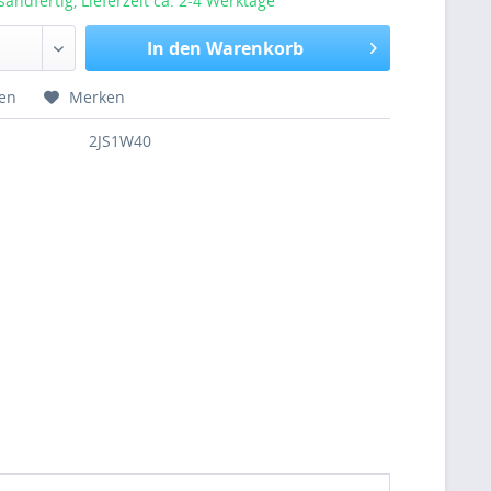
sandfertig, Lieferzeit ca. 2-4 Werktage
In den Warenkorb
hen
Merken
2JS1W40