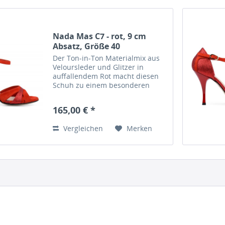
Nada Mas C7 - rot, 9 cm
Absatz, Größe 40
Der Ton-in-Ton Materialmix aus
Veloursleder und Glitzer in
auffallendem Rot macht diesen
Schuh zu einem besonderen
Hingucker.
Material: Veloursleder und Glitzer
165,00 € *
in rot Absatzhöhe: 9 cm Größe: 40
Nada Màs Tangoschuhe werden
Vergleichen
Merken
im...