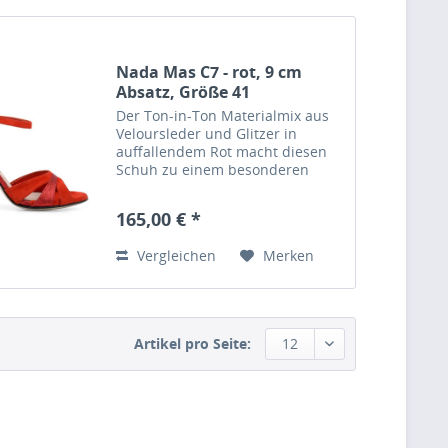
Nada Mas C7 - rot, 9 cm
Absatz, Größe 41
Der Ton-in-Ton Materialmix aus
Veloursleder und Glitzer in
auffallendem Rot macht diesen
Schuh zu einem besonderen
Hingucker.
Material: Veloursleder und Glitzer
165,00 € *
in rot Absatzhöhe: 9 cm Größe: 41
Nada Màs Tangoschuhe werden
Vergleichen
Merken
im...
Artikel pro Seite:
12