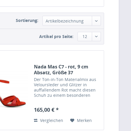
Sortierung:
Artikelbezeichnung
Artikel pro Seite:
12
Nada Mas C7 - rot, 9 cm
Absatz, Größe 37
Der Ton-in-Ton Materialmix aus
Veloursleder und Glitzer in
auffallendem Rot macht diesen
Schuh zu einem besonderen
Hingucker.
Material: Veloursleder und Glitzer
165,00 € *
in rot Absatzhöhe: 9 cm Größe: 37
Nada Màs Tangoschuhe werden
Vergleichen
Merken
im...