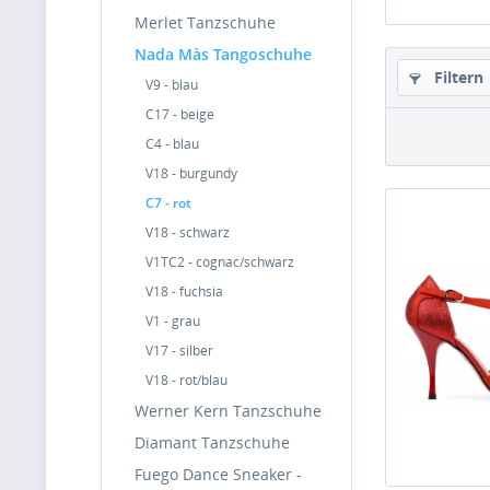
Merlet Tanzschuhe
Nada Màs Tangoschuhe
Filtern
V9 - blau
C17 - beige
C4 - blau
V18 - burgundy
C7 - rot
V18 - schwarz
V1TC2 - cognac/schwarz
V18 - fuchsia
V1 - grau
V17 - silber
V18 - rot/blau
Werner Kern Tanzschuhe
Diamant Tanzschuhe
Fuego Dance Sneaker -