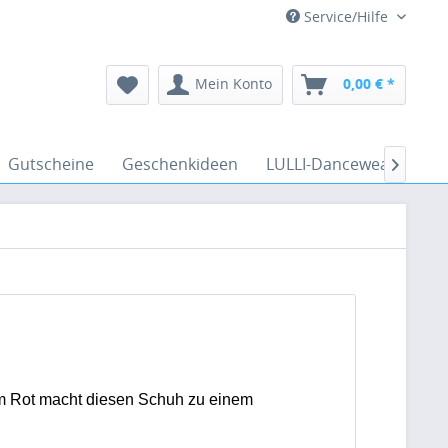
Service/Hilfe
Mein Konto
0,00 € *
Gutscheine
Geschenkideen
LULLI-Dancewear
Ve

dem Rot macht diesen Schuh zu einem