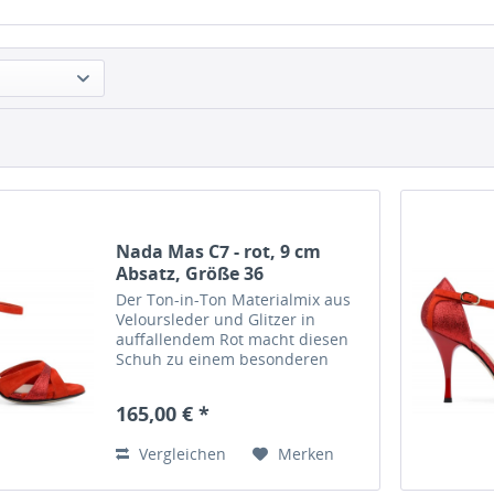
Nada Mas C7 - rot, 9 cm
Absatz, Größe 36
Der Ton-in-Ton Materialmix aus
Veloursleder und Glitzer in
auffallendem Rot macht diesen
Schuh zu einem besonderen
Hingucker.
Material: Veloursleder und Glitzer
165,00 € *
in rot Absatzhöhe: 9 cm Größe: 36
Nada Màs Tangoschuhe werden
Vergleichen
Merken
im...