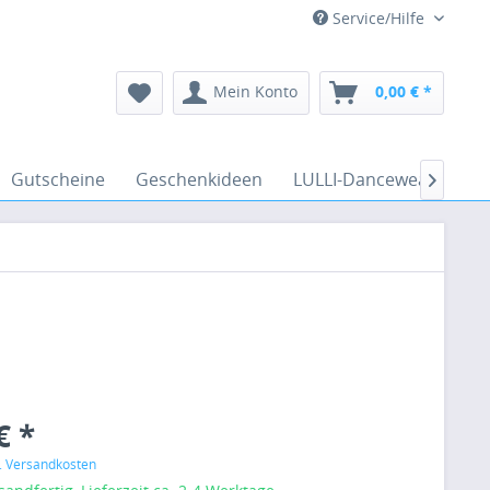
Service/Hilfe
Mein Konto
0,00 € *
Gutscheine
Geschenkideen
LULLI-Dancewear
Ve

€ *
l. Versandkosten