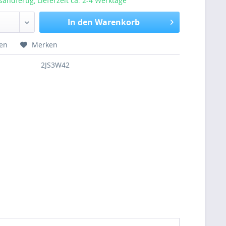
sandfertig, Lieferzeit ca. 2-4 Werktage
In den Warenkorb
hen
Merken
2JS3W42