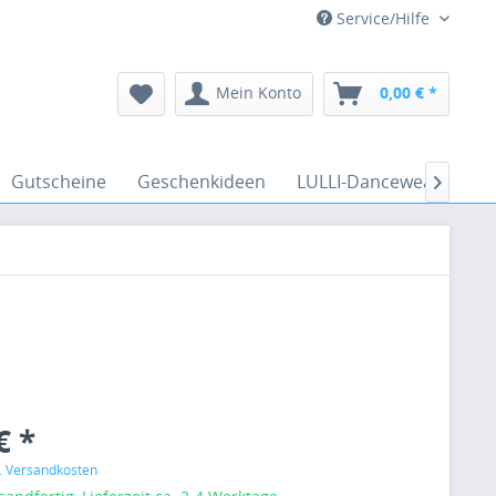
Service/Hilfe
Mein Konto
0,00 € *
Gutscheine
Geschenkideen
LULLI-Dancewear
Ve

€ *
l. Versandkosten